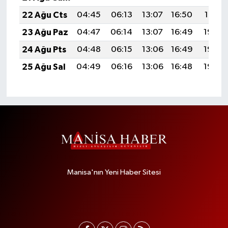
22 Ağu Cts
04:45
06:13
13:07
16:50
19:51
23 Ağu Paz
04:47
06:14
13:07
16:49
19:49
24 Ağu Pts
04:48
06:15
13:06
16:49
19:48
25 Ağu Sal
04:49
06:16
13:06
16:48
19:46
Manisa'nın Yeni Haber Sitesi