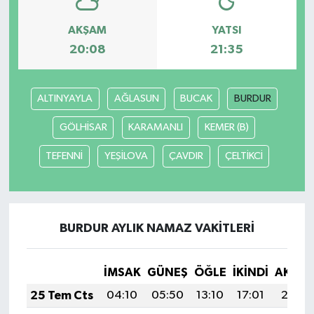
AKŞAM
YATSI
20:08
21:35
ALTINYAYLA
AĞLASUN
BUCAK
BURDUR
GÖLHİSAR
KARAMANLI
KEMER (B)
TEFENNİ
YEŞİLOVA
ÇAVDIR
ÇELTİKCİ
BURDUR AYLIK NAMAZ VAKITLERI
İMSAK
GÜNEŞ
ÖĞLE
İKINDI
AKŞA
25 Tem Cts
04:10
05:50
13:10
17:01
20:21