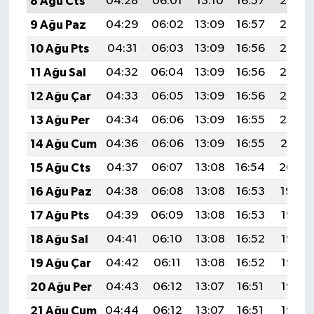
8 Ağu Cts
04:28
06:01
13:10
16:57
20:08
9 Ağu Paz
04:29
06:02
13:09
16:57
20:07
10 Ağu Pts
04:31
06:03
13:09
16:56
20:06
11 Ağu Sal
04:32
06:04
13:09
16:56
20:05
12 Ağu Çar
04:33
06:05
13:09
16:56
20:03
13 Ağu Per
04:34
06:06
13:09
16:55
20:02
14 Ağu Cum
04:36
06:06
13:09
16:55
20:01
15 Ağu Cts
04:37
06:07
13:08
16:54
20:00
16 Ağu Paz
04:38
06:08
13:08
16:53
19:59
17 Ağu Pts
04:39
06:09
13:08
16:53
19:57
18 Ağu Sal
04:41
06:10
13:08
16:52
19:56
19 Ağu Çar
04:42
06:11
13:08
16:52
19:55
20 Ağu Per
04:43
06:12
13:07
16:51
19:53
21 Ağu Cum
04:44
06:12
13:07
16:51
19:52