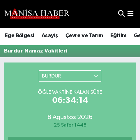
Hava Durumu
Ege Bölgesi
Asayiş
Çevre ve Tarım
Eğitim
Ge
Trafik Durumu
Burdur Namaz Vakitleri
Süper Lig Puan Durumu ve Fikstür
Tüm Manşetler
BURDUR
Son Dakika Haberleri
ÖĞLE VAKTINE KALAN SÜRE
06:34:14
Haber Arşivi
8 Ağustos 2026
25 Safer 1448