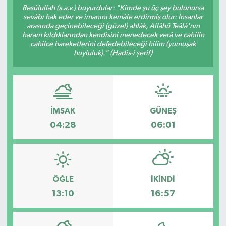
Resûlullah (s.a.v.) buyurdular: "Kimde şu üç şey bulunursa
sevâbı hak eder ve imanını kemâle erdirmiş olur: İnsanlar
arasında geçinebileceği (güzel) ahlâk, Allâhü Teâlâ'nın
haram kıldıklarından kendisini menedecek verâ ve cahilin
cahilce hareketlerini defedebileceği hilim (yumuşak
huyluluk)." (Hadis-i şerif)
İMSAK
GÜNEŞ
04:28
06:01
ÖĞLE
İKINDI
13:10
16:57