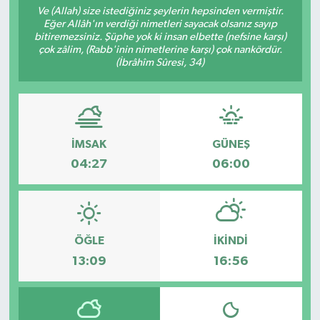
Ve (Allah) size istediğiniz şeylerin hepsinden vermiştir.
Eğer Allâh'ın verdiği nimetleri sayacak olsanız sayıp
bitiremezsiniz. Şüphe yok ki insan elbette (nefsine karşı)
çok zâlim, (Rabb'inin nimetlerine karşı) çok nankördür.
(İbrâhîm Sûresi, 34)
İMSAK
GÜNEŞ
04:27
06:00
ÖĞLE
İKINDI
13:09
16:56