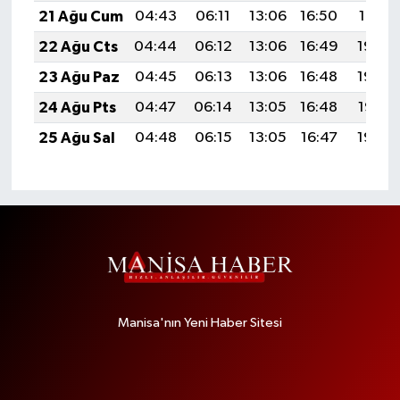
21 Ağu Cum
04:43
06:11
13:06
16:50
19:51
22 Ağu Cts
04:44
06:12
13:06
16:49
19:50
23 Ağu Paz
04:45
06:13
13:06
16:48
19:48
24 Ağu Pts
04:47
06:14
13:05
16:48
19:47
25 Ağu Sal
04:48
06:15
13:05
16:47
19:45
Manisa'nın Yeni Haber Sitesi