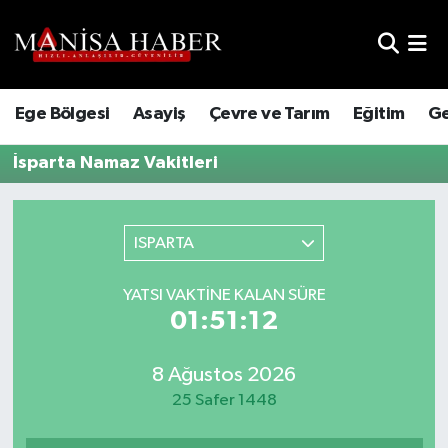
Hava Durumu
Ege Bölgesi
Asayiş
Çevre ve Tarım
Eğitim
Ge
Trafik Durumu
İsparta Namaz Vakitleri
Süper Lig Puan Durumu ve Fikstür
Tüm Manşetler
ISPARTA
Son Dakika Haberleri
YATSI VAKTINE KALAN SÜRE
01:51:12
Haber Arşivi
8 Ağustos 2026
25 Safer 1448