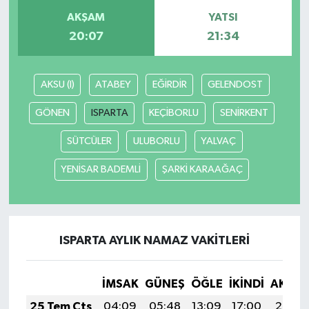
AKŞAM
YATSI
20:07
21:34
AKSU (I)
ATABEY
EĞİRDİR
GELENDOST
GÖNEN
ISPARTA
KEÇİBORLU
SENİRKENT
SÜTCÜLER
ULUBORLU
YALVAÇ
YENİSAR BADEMLİ
ŞARKİ KARAAĞAÇ
ISPARTA AYLIK NAMAZ VAKITLERI
İMSAK
GÜNEŞ
ÖĞLE
İKINDI
AKŞA
25 Tem Cts
04:09
05:48
13:09
17:00
20:20