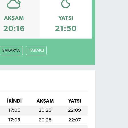
AKŞAM
YATSI
20:16
21:50
SAKARYA
TARAKLI
İKINDI
AKŞAM
YATSI
17:06
20:29
22:09
17:05
20:28
22:07