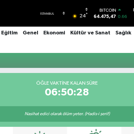
BITCOIN
°
24
64.475,47
0.66
DOLAR
47,5971
0.05
Eğitim
Genel
Ekonomi
Kültür ve Sanat
Sağlık
EURO
55,1336
0.18
STERLİN
64,2534
0.22
GRAM ALTIN
6527.85
0.54
BİST100
13.703
0
ÖĞLE VAKTINE KALAN SÜRE
06:50:28
Nasihat edici olarak ölüm yeter. (Hadis-i şerif)