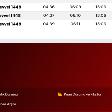
levvel 1448
04:36
06:09
13:06
levvel 1448
04:37
06:10
13:06
levvel 1448
04:39
06:11
13:06
afik Durumu
Puan Durumu ve Fikstür
ber Arşivi