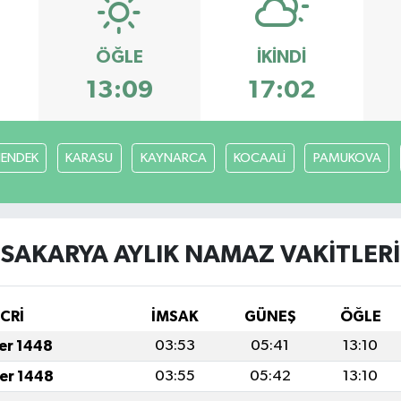
ÖĞLE
İKINDI
13:09
17:02
ENDEK
KARASU
KAYNARCA
KOCAALİ
PAMUKOVA
SAKARYA AYLIK NAMAZ VAKITLERI
İCRİ
İMSAK
GÜNEŞ
ÖĞLE
fer 1448
03:53
05:41
13:10
fer 1448
03:55
05:42
13:10