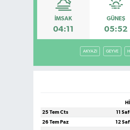
İMSAK
GÜNEŞ
04:11
05:52
AKYAZI
GEYVE
H
H
25 Tem Cts
11 Sa
26 Tem Paz
12 Sa