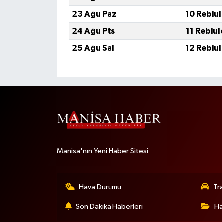
23 Ağu Paz
10 Rebiu
24 Ağu Pts
11 Rebiu
25 Ağu Sal
12 Rebiu
Manisa'nın Yeni Haber Sitesi
Hava Durumu
Tr
Son Dakika Haberleri
Ha