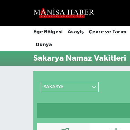
Hava Durumu
Ege Bölgesi
Asayiş
Çevre ve Tarım
Trafik Durumu
Dünya
Süper Lig Puan Durumu ve Fikstür
Sakarya Namaz Vakitleri
Tüm Manşetler
Son Dakika Haberleri
SAKARYA
Haber Arşivi