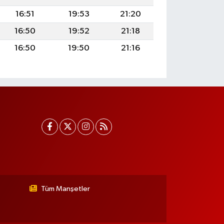
16:51
19:53
21:20
16:50
19:52
21:18
16:50
19:50
21:16
Tüm Manşetler