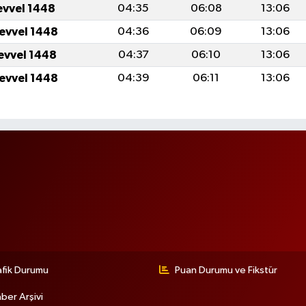
evvel 1448
04:35
06:08
13:06
levvel 1448
04:36
06:09
13:06
levvel 1448
04:37
06:10
13:06
levvel 1448
04:39
06:11
13:06
afik Durumu
Puan Durumu ve Fikstür
ber Arşivi