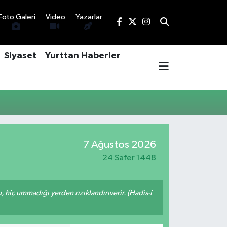
Foto Galeri
Video
Yazarlar
Siyaset
Yurttan Haberler
7 Ağustos 2026
24 Safer 1448
u, hiç ummadığı yerden rızıklandırıverir. (Hadis-i