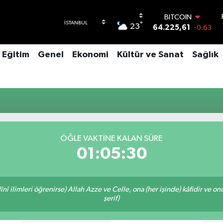
BITCOIN
°
23
64.225,61
-0.63
DOLAR
47,7143
0.16
Eğitim
Genel
Ekonomi
Kültür ve Sanat
Sağlık
EURO
55,0317
-0.02
STERLİN
64,2463
0.07
GRAM ALTIN
6510.40
0.45
BİST100
13.799
70
ÖĞLE VAKTINE KALAN SÜRE
01:05:30
î ilimleri öğrenirse) Allah Azze ve Celle, ona (her işinde) kâfidir ve on
şerif)