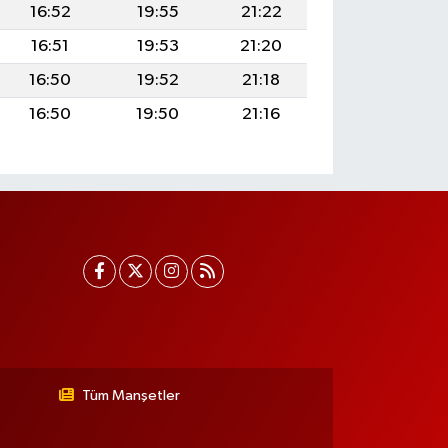
16:52
19:55
21:22
16:51
19:53
21:20
16:50
19:52
21:18
16:50
19:50
21:16
Tüm Manşetler