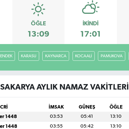
ÖĞLE
İKINDI
13:09
17:01
ENDEK
KARASU
KAYNARCA
KOCAALİ
PAMUKOVA
SAKARYA AYLIK NAMAZ VAKITLERI
İCRİ
İMSAK
GÜNEŞ
ÖĞLE
fer 1448
03:53
05:41
13:10
fer 1448
03:55
05:42
13:10