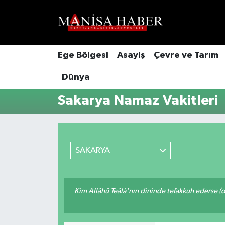
Hava Durumu
Ege Bölgesi
Asayiş
Çevre ve Tarım
Trafik Durumu
Dünya
Süper Lig Puan Durumu ve Fikstür
Sakarya Namaz Vakitleri
Tüm Manşetler
Son Dakika Haberleri
SAKARYA
Haber Arşivi
Kim Allâhü Teâlâ'nın dininde tefakkuh ederse (dîn