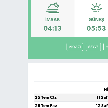
İMSAK
GÜNEŞ
04:13
05:53
AKYAZI
GEYVE
H
H
25 Tem Cts
11 Sa
26 Tem Paz
12 Sa