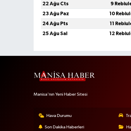
22 Ağu Cts
9 Rebiul
23 Ağu Paz
10 Rebiu
24 Ağu Pts
11 Rebiu
25 Ağu Sal
12 Rebiu
Manisa'nın Yeni Haber Sitesi
Hava Durumu
Tr
Son Dakika Haberleri
Ha