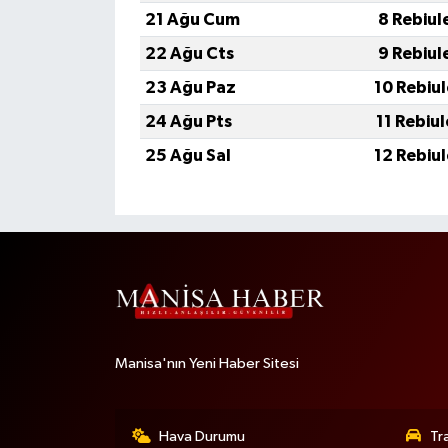
21 Ağu Cum
8 Rebiul
22 Ağu Cts
9 Rebiul
23 Ağu Paz
10 Rebiu
24 Ağu Pts
11 Rebiu
25 Ağu Sal
12 Rebiu
Manisa'nın Yeni Haber Sitesi
Hava Durumu
Tr