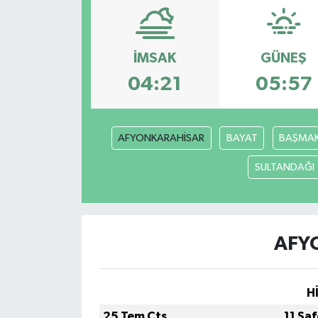
İMSAK
GÜNEŞ
04:21
05:57
AFYONKARAHİSAR
BAYAT
BAŞMAK
SULTANDAĞI
AFY
H
25 Tem Cts
11 Sa