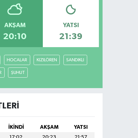
AKŞAM
YATSI
20:10
21:39
HOCALAR
KIZILÖREN
SANDIKLI
R
ŞUHUT
LERI
İKINDI
AKŞAM
YATSI
17:02
20:23
21:57