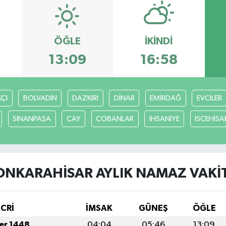
ÖĞLE
İKINDI
13:09
16:58
ÇI
BOLVADİN
DAZKIRI
DİNAR
EMİRDAĞ
EVCİLER
SİNANPAŞA
ÇAY
ÇOBANLAR
İHSANİYE
İSCEHİSA
ONKARAHİSAR AYLIK NAMAZ VAKIT
İCRİ
İMSAK
GÜNEŞ
ÖĞLE
fer 1448
04:04
05:46
13:09