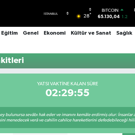
BITCOIN
°
28
65.130,04
1.2
DOLAR
47,7106
0.17
Eğitim
Genel
Ekonomi
Kültür ve Sanat
Sağlık
EURO
55,1652
0.27
STERLİN
64,4046
0.35
itleri
GRAM ALTIN
6618.49
2.12
BİST100
13.773
-19
YATSI VAKTINE KALAN SÜRE
02:29:55
 şey bulunursa sevâbı hak eder ve imanını kemâle erdirmiş olur: İnsanlar 
ini menedecek verâ ve cahilin cahilce hareketlerini defedebileceği hili