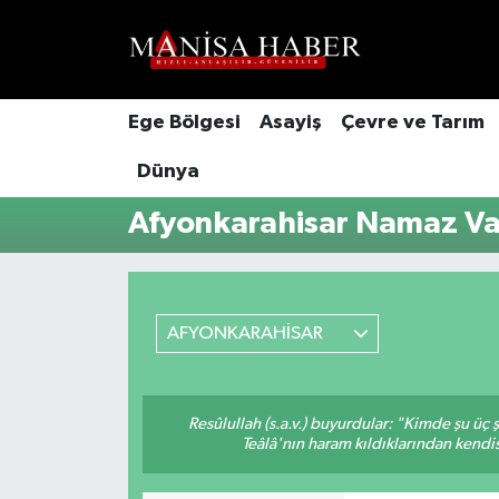
Hava Durumu
Ege Bölgesi
Asayiş
Çevre ve Tarım
Trafik Durumu
Dünya
Süper Lig Puan Durumu ve Fikstür
Afyonkarahisar Namaz Vak
Tüm Manşetler
Son Dakika Haberleri
AFYONKARAHİSAR
Haber Arşivi
Resûlullah (s.a.v.) buyurdular: "Kimde şu üç
Teâlâ'nın haram kıldıklarından kendis