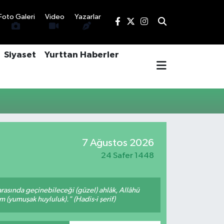
Foto Galeri
Video
Yazarlar
Siyaset
Yurttan Haberler
7 Ağustos 2026
24 Safer 1448
arasında geçinebileceği (güzel) ahlâk, Allâhü
m (yumuşak huyluluk)." (Hadis-i şerif)