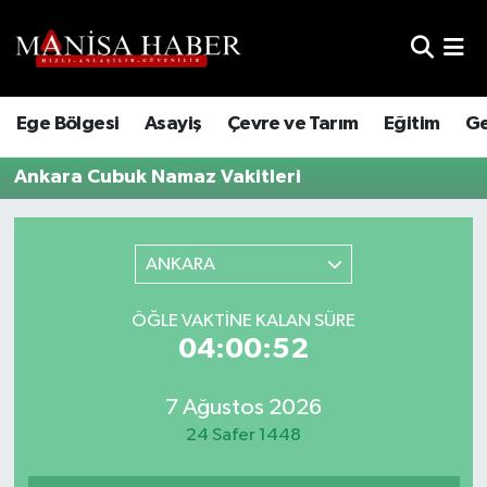
Hava Durumu
Ege Bölgesi
Asayiş
Çevre ve Tarım
Eğitim
Ge
Trafik Durumu
Ankara Cubuk Namaz Vakitleri
Süper Lig Puan Durumu ve Fikstür
Tüm Manşetler
ANKARA
Son Dakika Haberleri
ÖĞLE VAKTINE KALAN SÜRE
04:00:52
Haber Arşivi
7 Ağustos 2026
24 Safer 1448