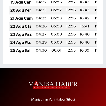
19 Ağu Çar
04:22
05:56
12:57
16:43
19:48
20 Ağu Per
04:23
05:57
12:56
16:43
19:46
21 Ağu Cum
04:25
05:58
12:56
16:42
19:45
22 Ağu Cts
04:26
05:59
12:56
16:41
19:43
23 Ağu Paz
04:27
06:00
12:56
16:40
19:42
24 Ağu Pts
04:29
06:00
12:55
16:40
19:40
25 Ağu Sal
04:30
06:01
12:55
16:39
19:39
Manisa'nın Yeni Haber Sitesi