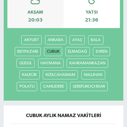
AKŞAM
YATSI
20:03
21:36
AKYURT
ANKARA
AYAŞ
BALA
BEYPAZARI
CUBUK
ELMADAĞ
EVREN
GÜDÜL
HAYMANA
KAHRAMANKAZAN
KALECİK
KIZILCAHAMAM
NALLIHAN
POLATLI
ÇAMLIDERE
ŞEREFLİKOÇHİSAR
CUBUK AYLIK NAMAZ VAKITLERI