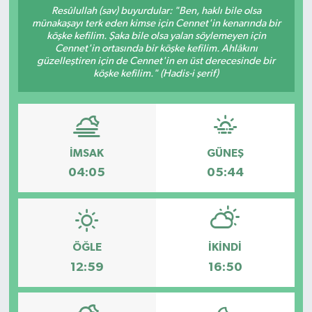
Resûlullah (sav) buyurdular: "Ben, haklı bile olsa
münakaşayı terk eden kimse için Cennet'in kenarında bir
köşke kefilim. Şaka bile olsa yalan söylemeyen için
Cennet'in ortasında bir köşke kefilim. Ahlâkını
güzelleştiren için de Cennet'in en üst derecesinde bir
köşke kefilim." (Hadis-i şerif)
İMSAK
GÜNEŞ
04:05
05:44
ÖĞLE
İKINDI
12:59
16:50