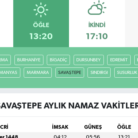
ÖĞLE
İKINDI
13:20
17:10
RMA
BURHANİYE
BİGADİÇ
DURSUNBEY
EDREMİT
MANYAS
MARMARA
SAVAŞTEPE
SINDIRGI
SUSURLUK
SAVAŞTEPE AYLIK NAMAZ VAKITLER
İCRİ
İMSAK
GÜNEŞ
ÖĞLE
fer 1448
04:12
05:56
13:21