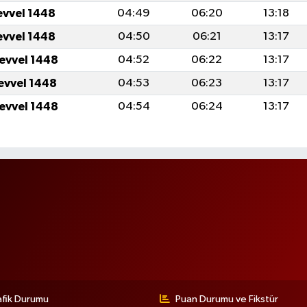
evvel 1448
04:49
06:20
13:18
evvel 1448
04:50
06:21
13:17
levvel 1448
04:52
06:22
13:17
levvel 1448
04:53
06:23
13:17
levvel 1448
04:54
06:24
13:17
afik Durumu
Puan Durumu ve Fikstür