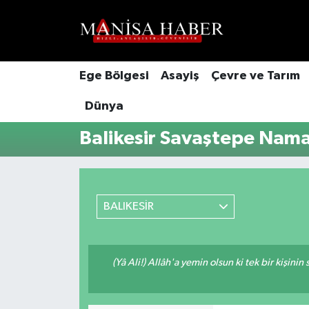
Hava Durumu
Ege Bölgesi
Asayiş
Çevre ve Tarım
Trafik Durumu
Dünya
Süper Lig Puan Durumu ve Fikstür
Balikesir Savaştepe Nama
Tüm Manşetler
Son Dakika Haberleri
BALIKESİR
Haber Arşivi
(Yâ Ali!) Allâh'a yemin olsun ki tek bir kişini