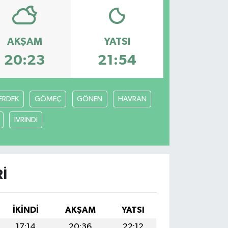
AKŞAM
YATSI
20:23
21:54
ERDEK
GÖMEÇ
GÖNEN
HAVRAN
İVRİNDİ
I
İKINDI
AKŞAM
YATSI
17:14
20:36
22:12