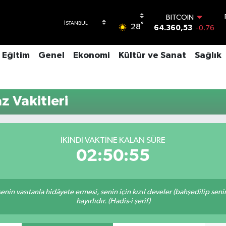
BITCOIN
°
28
64.360,53
-0.76
DOLAR
47,7069
0.17
Eğitim
Genel
Ekonomi
Kültür ve Sanat
Sağlık
EURO
55,0265
0.01
STERLİN
64,1897
0.02
z Vakitleri
GRAM ALTIN
6574.81
1.44
BİST100
13.887
64
İKINDI VAKTINE KALAN SÜRE
02:50:55
n senin vasıtanla hidâyete ermesi, senin için kızıl develer (bahşedilip s
hayırlıdır. (Hadis-i şerif)