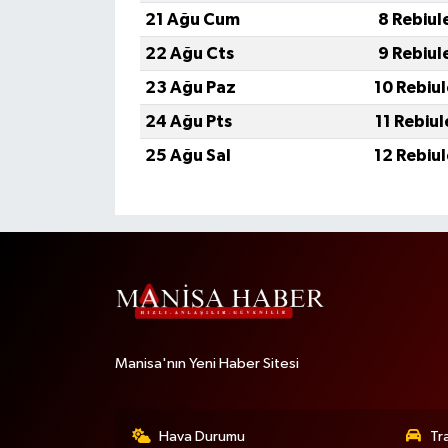
21 Ağu Cum
8 Rebiul
22 Ağu Cts
9 Rebiul
23 Ağu Paz
10 Rebiu
24 Ağu Pts
11 Rebiu
25 Ağu Sal
12 Rebiu
Manisa'nın Yeni Haber Sitesi
Hava Durumu
Tr