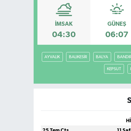
İMSAK
GÜNEŞ
04:30
06:07
AYVALIK
BALIKESİR
BALYA
BANDI
KEPSUT
H
25 Tem Cts
11 Sa