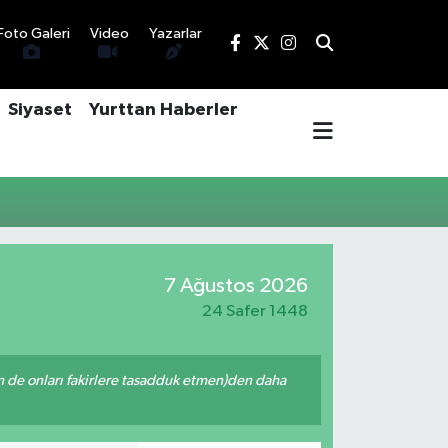
Foto Galeri
Video
Yazarlar
Siyaset
Yurttan Haberler
7 Ağustos 2026
24 Safer 1448
enin de onları fakirlere tasadduk etmen)den daha