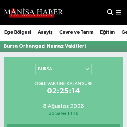
Hava Durumu
Ege Bölgesi
Asayiş
Çevre ve Tarım
Eğitim
Ge
Trafik Durumu
Bursa Orhangazi Namaz Vakitleri
Süper Lig Puan Durumu ve Fikstür
Tüm Manşetler
BURSA
Son Dakika Haberleri
ÖĞLE VAKTINE KALAN SÜRE
02:25:14
Haber Arşivi
8 Ağustos 2026
25 Safer 1448