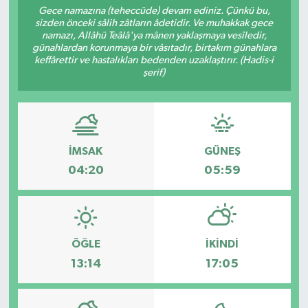
Gece namazına (teheccüde) devam ediniz. Çünkü bu,
sizden önceki sâlih zâtların âdetidir. Ve muhakkak gece
namazı, Allâhü Teâlâ'ya mânen yaklaşmaya vesîledir,
günahlardan korunmaya bir vâsıtadır, birtakım günahlara
keffârettir ve hastalıkları bedenden uzaklaştırır. (Hadis-i
şerif)
İMSAK
GÜNEŞ
04:20
05:59
ÖĞLE
İKINDI
13:14
17:05