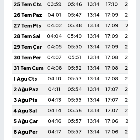
25 Tem Cts
03:59
05:46
13:14
17:10
20:32
26 Tem Paz
04:01
05:47
13:14
17:09
20:32
27 Tem Pts
04:02
05:48
13:14
17:09
20:31
28 Tem Sal
04:04
05:49
13:14
17:09
20:30
29 Tem Çar
04:05
05:50
13:14
17:09
20:29
30 Tem Per
04:07
05:51
13:14
17:08
20:28
31 Tem Cum
04:08
05:52
13:14
17:08
20:27
1 Ağu Cts
04:10
05:53
13:14
17:08
20:26
2 Ağu Paz
04:11
05:54
13:14
17:07
20:25
3 Ağu Pts
04:13
05:55
13:14
17:07
20:24
4 Ağu Sal
04:14
05:56
13:14
17:07
20:22
5 Ağu Çar
04:16
05:57
13:14
17:06
20:21
6 Ağu Per
04:17
05:57
13:14
17:06
20:20