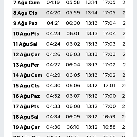
7 Ağu Cum
04:19
05:58
13:14
17:05
20:19
8 Ağu Cts
04:20
05:59
13:14
17:05
20:18
9 Ağu Paz
04:21
06:00
13:13
17:04
20:16
10 Ağu Pts
04:23
06:01
13:13
17:04
20:15
11 Ağu Sal
04:24
06:02
13:13
17:03
20:14
12 Ağu Çar
04:26
06:03
13:13
17:03
20:13
13 Ağu Per
04:27
06:04
13:13
17:02
20:11
14 Ağu Cum
04:29
06:05
13:13
17:02
20:10
15 Ağu Cts
04:30
06:06
13:12
17:01
20:09
16 Ağu Paz
04:32
06:07
13:12
17:00
20:07
17 Ağu Pts
04:33
06:08
13:12
17:00
20:06
18 Ağu Sal
04:34
06:09
13:12
16:59
20:04
19 Ağu Çar
04:36
06:10
13:12
16:58
20:03