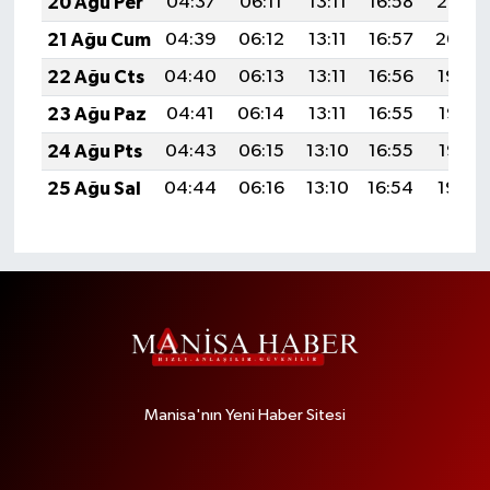
20 Ağu Per
04:37
06:11
13:11
16:58
20:02
21 Ağu Cum
04:39
06:12
13:11
16:57
20:00
22 Ağu Cts
04:40
06:13
13:11
16:56
19:59
23 Ağu Paz
04:41
06:14
13:11
16:55
19:57
24 Ağu Pts
04:43
06:15
13:10
16:55
19:56
25 Ağu Sal
04:44
06:16
13:10
16:54
19:54
Manisa'nın Yeni Haber Sitesi