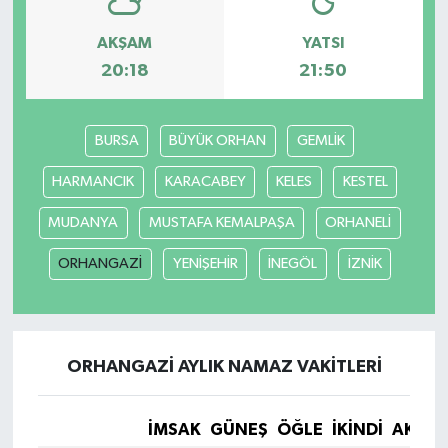
AKŞAM
YATSI
20:18
21:50
BURSA
BÜYÜK ORHAN
GEMLİK
HARMANCIK
KARACABEY
KELES
KESTEL
MUDANYA
MUSTAFA KEMALPAŞA
ORHANELİ
ORHANGAZİ
YENİŞEHİR
İNEGÖL
İZNİK
ORHANGAZİ AYLIK NAMAZ VAKITLERI
İMSAK
GÜNEŞ
ÖĞLE
İKINDI
AKŞA