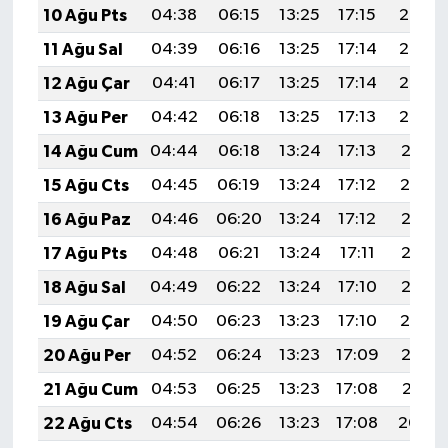
10 Ağu Pts
04:38
06:15
13:25
17:15
20:26
11 Ağu Sal
04:39
06:16
13:25
17:14
20:24
12 Ağu Çar
04:41
06:17
13:25
17:14
20:23
13 Ağu Per
04:42
06:18
13:25
17:13
20:22
14 Ağu Cum
04:44
06:18
13:24
17:13
20:21
15 Ağu Cts
04:45
06:19
13:24
17:12
20:19
16 Ağu Paz
04:46
06:20
13:24
17:12
20:18
17 Ağu Pts
04:48
06:21
13:24
17:11
20:16
18 Ağu Sal
04:49
06:22
13:24
17:10
20:15
19 Ağu Çar
04:50
06:23
13:23
17:10
20:14
20 Ağu Per
04:52
06:24
13:23
17:09
20:12
21 Ağu Cum
04:53
06:25
13:23
17:08
20:11
22 Ağu Cts
04:54
06:26
13:23
17:08
20:09