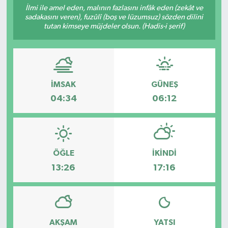
İlmi ile amel eden, malının fazlasını infâk eden (zekât ve
sadakasını veren), fuzûlî (boş ve lüzumsuz) sözden dilini
tutan kimseye müjdeler olsun. (Hadis-i şerif)
İMSAK
GÜNEŞ
04:34
06:12
ÖĞLE
İKINDI
13:26
17:16
AKŞAM
YATSI