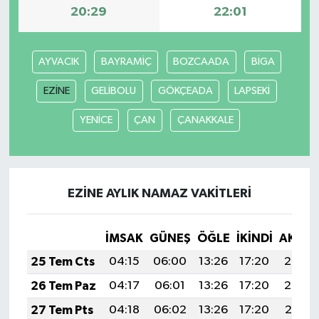
20:29
22:01
AYVACIK
BAYRAMİÇ
BOZCAADA
BİGA
EZİNE
GELİBOLU
GÖKÇEADA
LAPSEKİ
YENİCE
ÇAN
ÇANAKKALE
EZİNE AYLIK NAMAZ VAKITLERI
İMSAK
GÜNEŞ
ÖĞLE
İKINDI
AKŞA
25 Tem Cts
04:15
06:00
13:26
17:20
20:42
26 Tem Paz
04:17
06:01
13:26
17:20
20:42
27 Tem Pts
04:18
06:02
13:26
17:20
20:41