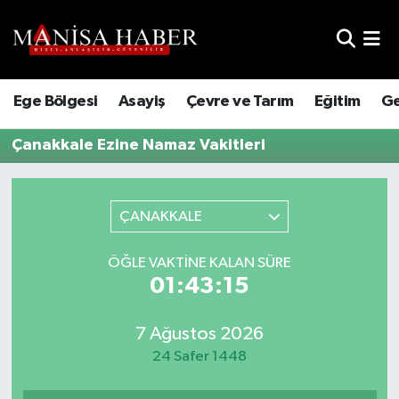
Hava Durumu
Ege Bölgesi
Asayiş
Çevre ve Tarım
Eğitim
Ge
Trafik Durumu
Çanakkale Ezine Namaz Vakitleri
Süper Lig Puan Durumu ve Fikstür
Tüm Manşetler
ÇANAKKALE
Son Dakika Haberleri
ÖĞLE VAKTINE KALAN SÜRE
01:43:15
Haber Arşivi
7 Ağustos 2026
24 Safer 1448