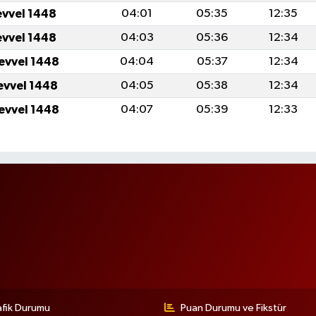
evvel 1448
04:01
05:35
12:35
evvel 1448
04:03
05:36
12:34
levvel 1448
04:04
05:37
12:34
levvel 1448
04:05
05:38
12:34
levvel 1448
04:07
05:39
12:33
afik Durumu
Puan Durumu ve Fikstür