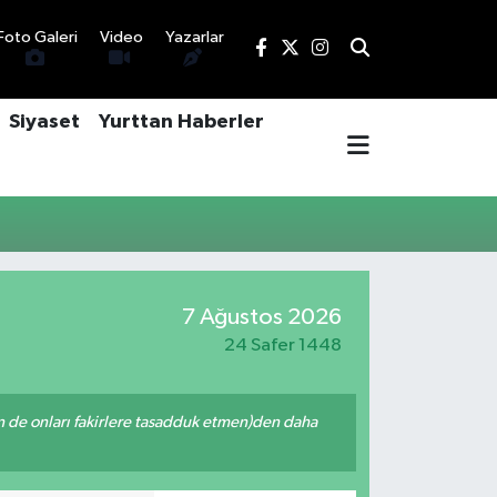
Foto Galeri
Video
Yazarlar
Siyaset
Yurttan Haberler
7 Ağustos 2026
24 Safer 1448
enin de onları fakirlere tasadduk etmen)den daha