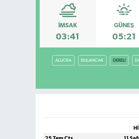
İMSAK
GÜNEŞ
03:41
05:21
ALUCRA
BULANCAK
DERELİ
D
Hİ
25 Tem Cts
11 Sa