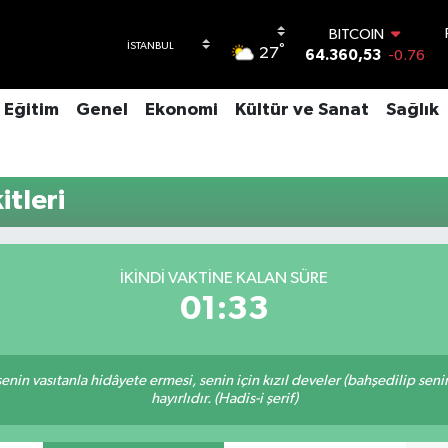
BITCOIN
°
27
64.360,53
-0.76
DOLAR
47,7069
0.17
Eğitim
Genel
Ekonomi
Kültür ve Sanat
Sağlık
EURO
55,0265
0.01
STERLİN
64,1897
0.02
tleri
GRAM ALTIN
6618.49
2.12
BİST100
13.887
64
İKINDI VAKTINE KALAN SÜRE
01:33
n senin vasıtanla hidâyete ermesi, senin için kızıl develer (bahşedilip s
hayırlıdır. (Hadis-i şerif)