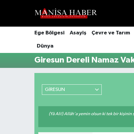
Hava Durumu
Ege Bölgesi
Asayiş
Çevre ve Tarım
Trafik Durumu
Dünya
Süper Lig Puan Durumu ve Fikstür
Giresun Dereli Namaz Vaki
Tüm Manşetler
Son Dakika Haberleri
GİRESUN
Haber Arşivi
(Yâ Ali!) Allâh'a yemin olsun ki tek bir kişini