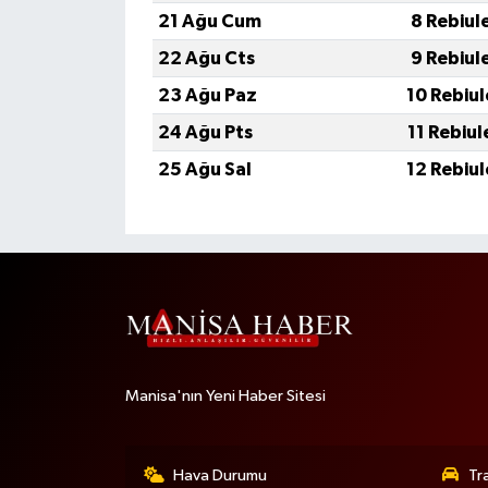
21 Ağu Cum
8 Rebiul
22 Ağu Cts
9 Rebiul
23 Ağu Paz
10 Rebiu
24 Ağu Pts
11 Rebiu
25 Ağu Sal
12 Rebiu
Manisa'nın Yeni Haber Sitesi
Hava Durumu
Tr