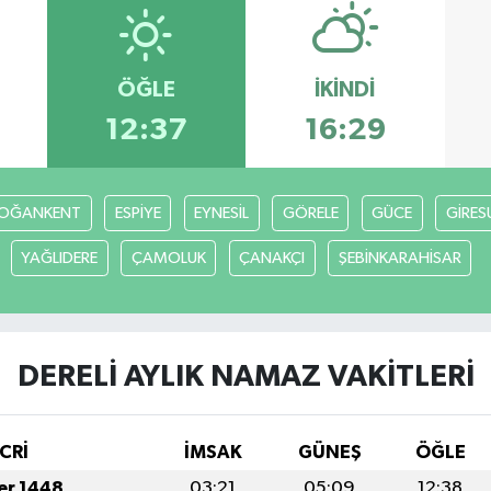
ÖĞLE
İKINDI
12:37
16:29
OĞANKENT
ESPİYE
EYNESİL
GÖRELE
GÜCE
GİRES
YAĞLIDERE
ÇAMOLUK
ÇANAKÇI
ŞEBİNKARAHİSAR
DERELİ AYLIK NAMAZ VAKITLERI
CRİ
İMSAK
GÜNEŞ
ÖĞLE
fer 1448
03:21
05:09
12:38