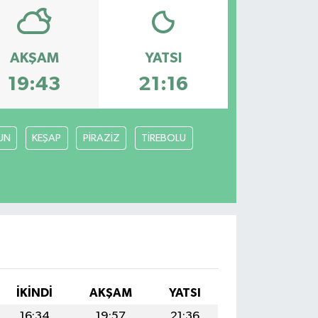
AKŞAM
YATSI
19:43
21:16
UN
KEŞAP
PİRAZİZ
TİREBOLU
İKINDI
AKŞAM
YATSI
16:34
19:57
21:36