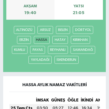
AKŞAM
YATSI
19:40
21:05
ALTINÖZÜ
ARSUZ
BELEN
DÖRTYOL
ERZİN
HASSA
HATAY
KIRIKHAN
KUMLU
PAYAS
REYHANLI
SAMANDAĞ
YAYLADAĞI
İSKENDERUN
HASSA AYLIK NAMAZ VAKITLERI
İMSAK
GÜNEŞ
ÖĞLE
İKINDI
AKŞA
25 Tem Cts
03:50
05:27
12:46
16:34
19:54