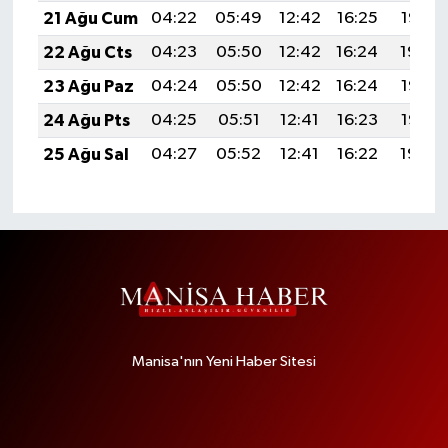
21 Ağu Cum
04:22
05:49
12:42
16:25
19:26
22 Ağu Cts
04:23
05:50
12:42
16:24
19:24
23 Ağu Paz
04:24
05:50
12:42
16:24
19:23
24 Ağu Pts
04:25
05:51
12:41
16:23
19:22
25 Ağu Sal
04:27
05:52
12:41
16:22
19:20
Manisa'nın Yeni Haber Sitesi