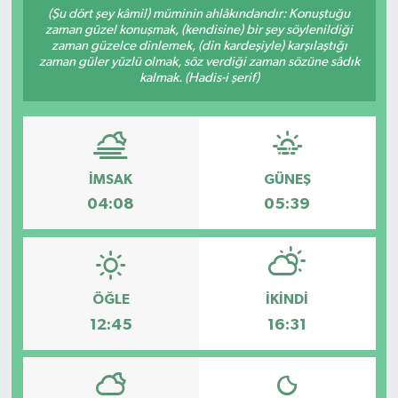
(Şu dört şey kâmil) müminin ahlâkındandır: Konuştuğu
zaman güzel konuşmak, (kendisine) bir şey söylenildiği
zaman güzelce dinlemek, (din kardeşiyle) karşılaştığı
zaman güler yüzlü olmak, söz verdiği zaman sözüne sâdık
kalmak. (Hadis-i şerif)
İMSAK
GÜNEŞ
04:08
05:39
ÖĞLE
İKINDI
12:45
16:31