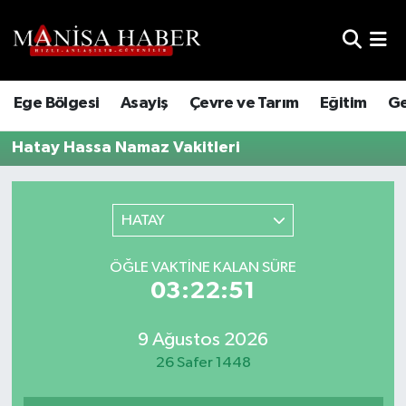
Hava Durumu
Ege Bölgesi
Asayiş
Çevre ve Tarım
Eğitim
Ge
Trafik Durumu
Hatay Hassa Namaz Vakitleri
Süper Lig Puan Durumu ve Fikstür
Tüm Manşetler
HATAY
Son Dakika Haberleri
ÖĞLE VAKTINE KALAN SÜRE
03:22:51
Haber Arşivi
9 Ağustos 2026
26 Safer 1448