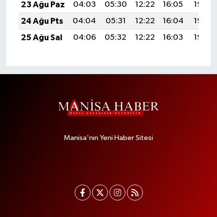
23 Ağu Paz
04:03
05:30
12:22
16:05
19:05
24 Ağu Pts
04:04
05:31
12:22
16:04
19:03
25 Ağu Sal
04:06
05:32
12:22
16:03
19:02
Manisa'nın Yeni Haber Sitesi