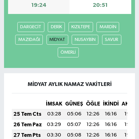
19:24
20:51
DARGECİT
DERİK
KIZILTEPE
MARDİN
MAZIDAĞI
MİDYAT
NUSAYBİN
SAVUR
ÖMERLİ
MİDYAT AYLIK NAMAZ VAKITLERI
İMSAK
GÜNEŞ
ÖĞLE
İKINDI
AKŞA
25 Tem Cts
03:28
05:06
12:26
16:16
19:36
26 Tem Paz
03:29
05:07
12:26
16:16
19:36
27 Tem Pts
03:30
05:08
12:26
16:16
19:35