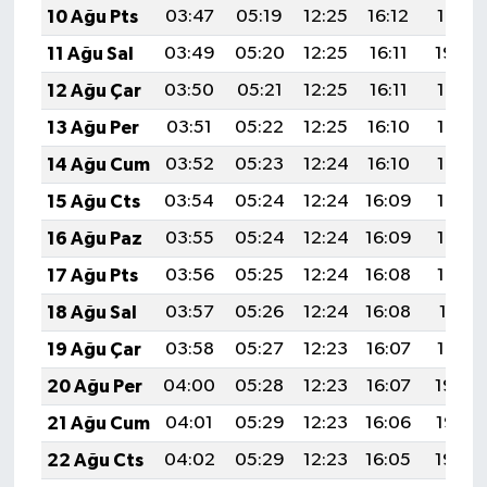
10 Ağu Pts
03:47
05:19
12:25
16:12
19:21
11 Ağu Sal
03:49
05:20
12:25
16:11
19:20
12 Ağu Çar
03:50
05:21
12:25
16:11
19:19
13 Ağu Per
03:51
05:22
12:25
16:10
19:17
14 Ağu Cum
03:52
05:23
12:24
16:10
19:16
15 Ağu Cts
03:54
05:24
12:24
16:09
19:15
16 Ağu Paz
03:55
05:24
12:24
16:09
19:14
17 Ağu Pts
03:56
05:25
12:24
16:08
19:13
18 Ağu Sal
03:57
05:26
12:24
16:08
19:11
19 Ağu Çar
03:58
05:27
12:23
16:07
19:10
20 Ağu Per
04:00
05:28
12:23
16:07
19:09
21 Ağu Cum
04:01
05:29
12:23
16:06
19:07
22 Ağu Cts
04:02
05:29
12:23
16:05
19:06