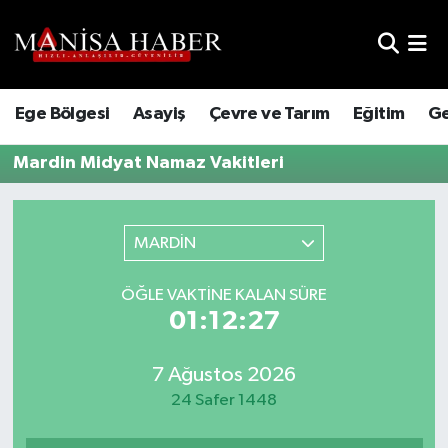
Hava Durumu
Ege Bölgesi
Asayiş
Çevre ve Tarım
Eğitim
Ge
Trafik Durumu
Mardin Midyat Namaz Vakitleri
Süper Lig Puan Durumu ve Fikstür
Tüm Manşetler
MARDİN
Son Dakika Haberleri
ÖĞLE VAKTINE KALAN SÜRE
01:12:27
Haber Arşivi
7 Ağustos 2026
24 Safer 1448