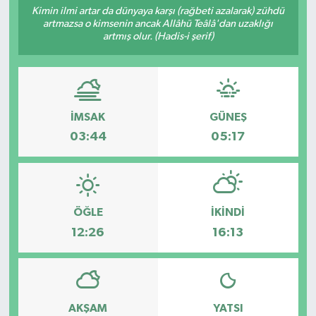
Kimin ilmi artar da dünyaya karşı (rağbeti azalarak) zühdü
artmazsa o kimsenin ancak Allâhü Teâlâ'dan uzaklığı
artmış olur. (Hadis-i şerif)
İMSAK
GÜNEŞ
03:44
05:17
ÖĞLE
İKINDI
12:26
16:13
AKŞAM
YATSI