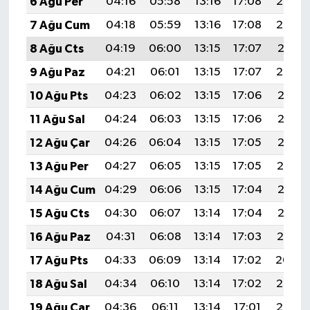
6 Ağu Per
04:16
05:58
13:16
17:08
20:23
7 Ağu Cum
04:18
05:59
13:16
17:08
20:22
8 Ağu Cts
04:19
06:00
13:15
17:07
20:21
9 Ağu Paz
04:21
06:01
13:15
17:07
20:20
10 Ağu Pts
04:23
06:02
13:15
17:06
20:18
11 Ağu Sal
04:24
06:03
13:15
17:06
20:17
12 Ağu Çar
04:26
06:04
13:15
17:05
20:16
13 Ağu Per
04:27
06:05
13:15
17:05
20:14
14 Ağu Cum
04:29
06:06
13:15
17:04
20:13
15 Ağu Cts
04:30
06:07
13:14
17:04
20:12
16 Ağu Paz
04:31
06:08
13:14
17:03
20:10
17 Ağu Pts
04:33
06:09
13:14
17:02
20:09
18 Ağu Sal
04:34
06:10
13:14
17:02
20:07
19 Ağu Çar
04:36
06:11
13:14
17:01
20:06