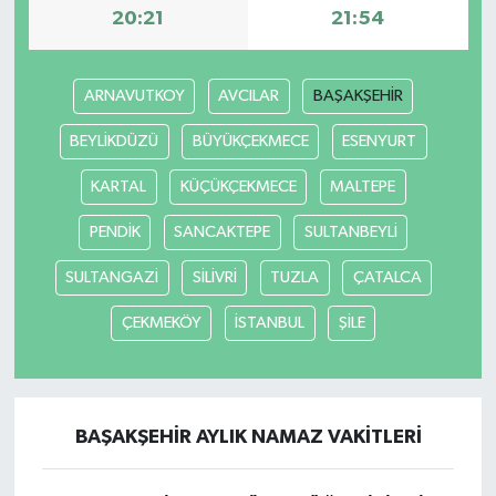
20:21
21:54
ARNAVUTKOY
AVCILAR
BAŞAKŞEHİR
BEYLİKDÜZÜ
BÜYÜKÇEKMECE
ESENYURT
KARTAL
KÜÇÜKÇEKMECE
MALTEPE
PENDİK
SANCAKTEPE
SULTANBEYLİ
SULTANGAZİ
SİLİVRİ
TUZLA
ÇATALCA
ÇEKMEKÖY
İSTANBUL
ŞİLE
BAŞAKŞEHİR AYLIK NAMAZ VAKITLERI