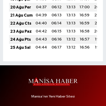
20 Ağu Per
04:37
06:12
13:13
17:00
20:04
21 Ağu Cum
04:39
06:13
13:13
16:59
20:03
22 Ağu Cts
04:40
06:14
13:13
16:59
20:01
23 Ağu Paz
04:42
06:15
13:13
16:58
20:00
24 Ağu Pts
04:43
06:16
13:12
16:57
19:58
25 Ağu Sal
04:44
06:17
13:12
16:56
19:57
Manisa'nın Yeni Haber Sitesi