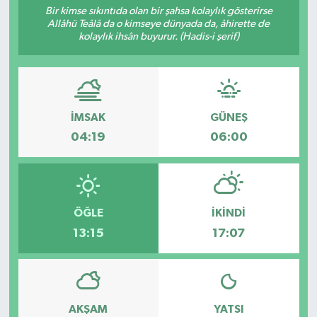
Bir kimse sıkıntıda olan bir şahsa kolaylık gösterirse
Allâhü Teâlâ da o kimseye dünyada da, âhirette de
kolaylık ihsân buyurur. (Hadis-i şerif)
İMSAK
GÜNEŞ
04:19
06:00
ÖĞLE
İKINDI
13:15
17:07
AKŞAM
YATSI