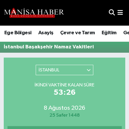
Hava Durumu
Ege Bölgesi
Asayiş
Çevre ve Tarım
Eğitim
Ge
Trafik Durumu
İstanbul Başakşehir Namaz Vakitleri
Süper Lig Puan Durumu ve Fikstür
Tüm Manşetler
İSTANBUL
Son Dakika Haberleri
İKINDI VAKTINE KALAN SÜRE
53:26
Haber Arşivi
8 Ağustos 2026
25 Safer 1448