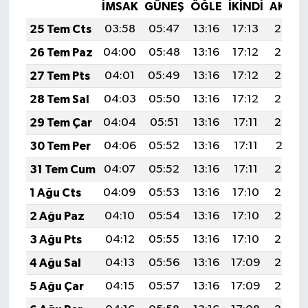
İMSAK
GÜNEŞ
ÖĞLE
İKINDI
AKŞA
25 Tem Cts
03:58
05:47
13:16
17:13
20:36
26 Tem Paz
04:00
05:48
13:16
17:12
20:35
27 Tem Pts
04:01
05:49
13:16
17:12
20:34
28 Tem Sal
04:03
05:50
13:16
17:12
20:33
29 Tem Çar
04:04
05:51
13:16
17:11
20:32
30 Tem Per
04:06
05:52
13:16
17:11
20:31
31 Tem Cum
04:07
05:52
13:16
17:11
20:30
1 Ağu Cts
04:09
05:53
13:16
17:10
20:29
2 Ağu Paz
04:10
05:54
13:16
17:10
20:28
3 Ağu Pts
04:12
05:55
13:16
17:10
20:27
4 Ağu Sal
04:13
05:56
13:16
17:09
20:26
5 Ağu Çar
04:15
05:57
13:16
17:09
20:24