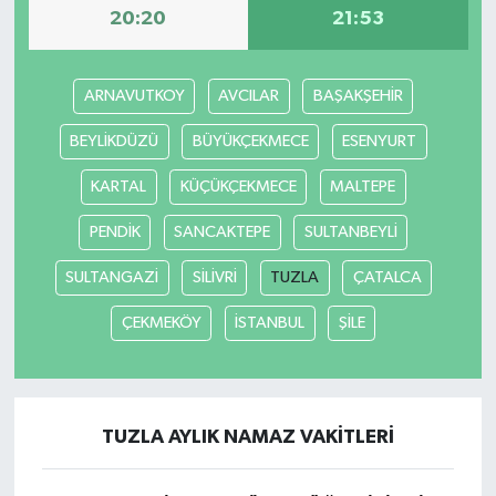
20:20
21:53
ARNAVUTKOY
AVCILAR
BAŞAKŞEHİR
BEYLİKDÜZÜ
BÜYÜKÇEKMECE
ESENYURT
KARTAL
KÜÇÜKÇEKMECE
MALTEPE
PENDİK
SANCAKTEPE
SULTANBEYLİ
SULTANGAZİ
SİLİVRİ
TUZLA
ÇATALCA
ÇEKMEKÖY
İSTANBUL
ŞİLE
TUZLA AYLIK NAMAZ VAKITLERI