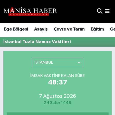
Hava Durumu
Ege Bölgesi
Asayiş
Çevre ve Tarım
Eğitim
Ge
Trafik Durumu
İstanbul Tuzla Namaz Vakitleri
Süper Lig Puan Durumu ve Fikstür
Tüm Manşetler
İSTANBUL
Son Dakika Haberleri
İMSAK VAKTINE KALAN SÜRE
48:37
Haber Arşivi
7 Ağustos 2026
24 Safer 1448