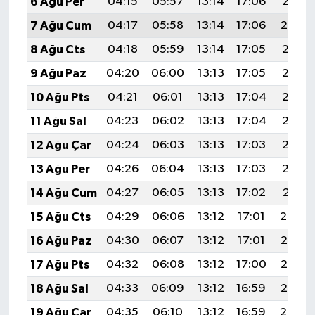
6 Ağu Per
04:15
05:57
13:14
17:06
20:21
7 Ağu Cum
04:17
05:58
13:14
17:06
20:20
8 Ağu Cts
04:18
05:59
13:14
17:05
20:18
9 Ağu Paz
04:20
06:00
13:13
17:05
20:17
10 Ağu Pts
04:21
06:01
13:13
17:04
20:16
11 Ağu Sal
04:23
06:02
13:13
17:04
20:15
12 Ağu Çar
04:24
06:03
13:13
17:03
20:13
13 Ağu Per
04:26
06:04
13:13
17:03
20:12
14 Ağu Cum
04:27
06:05
13:13
17:02
20:11
15 Ağu Cts
04:29
06:06
13:12
17:01
20:09
16 Ağu Paz
04:30
06:07
13:12
17:01
20:08
17 Ağu Pts
04:32
06:08
13:12
17:00
20:06
18 Ağu Sal
04:33
06:09
13:12
16:59
20:05
19 Ağu Çar
04:35
06:10
13:12
16:59
20:04