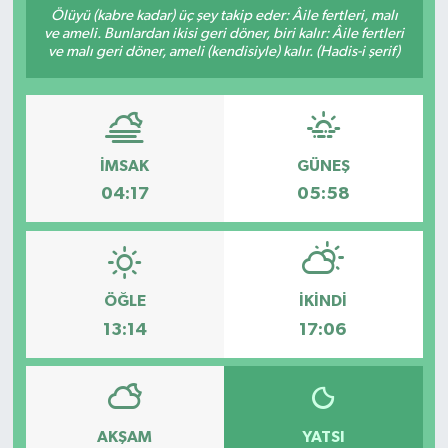
Ölüyü (kabre kadar) üç şey takip eder: Âile fertleri, malı
ve ameli. Bunlardan ikisi geri döner, biri kalır: Âile fertleri
ve malı geri döner, ameli (kendisiyle) kalır. (Hadis-i şerif)
İMSAK
GÜNEŞ
04:17
05:58
ÖĞLE
İKINDI
13:14
17:06
AKŞAM
YATSI