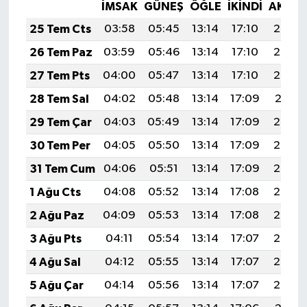
İMSAK
GÜNEŞ
ÖĞLE
İKINDI
AKŞA
25 Tem Cts
03:58
05:45
13:14
17:10
20:33
26 Tem Paz
03:59
05:46
13:14
17:10
20:32
27 Tem Pts
04:00
05:47
13:14
17:10
20:32
28 Tem Sal
04:02
05:48
13:14
17:09
20:31
29 Tem Çar
04:03
05:49
13:14
17:09
20:30
30 Tem Per
04:05
05:50
13:14
17:09
20:29
31 Tem Cum
04:06
05:51
13:14
17:09
20:28
1 Ağu Cts
04:08
05:52
13:14
17:08
20:26
2 Ağu Paz
04:09
05:53
13:14
17:08
20:25
3 Ağu Pts
04:11
05:54
13:14
17:07
20:24
4 Ağu Sal
04:12
05:55
13:14
17:07
20:23
5 Ağu Çar
04:14
05:56
13:14
17:07
20:22