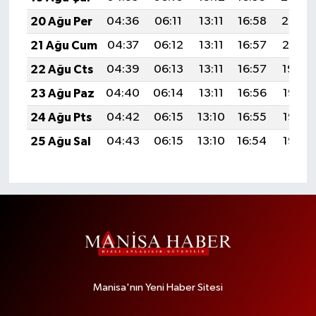
20 Ağu Per
04:36
06:11
13:11
16:58
20:02
21 Ağu Cum
04:37
06:12
13:11
16:57
20:01
22 Ağu Cts
04:39
06:13
13:11
16:57
19:59
23 Ağu Paz
04:40
06:14
13:11
16:56
19:58
24 Ağu Pts
04:42
06:15
13:10
16:55
19:56
25 Ağu Sal
04:43
06:15
13:10
16:54
19:55
Manisa'nın Yeni Haber Sitesi